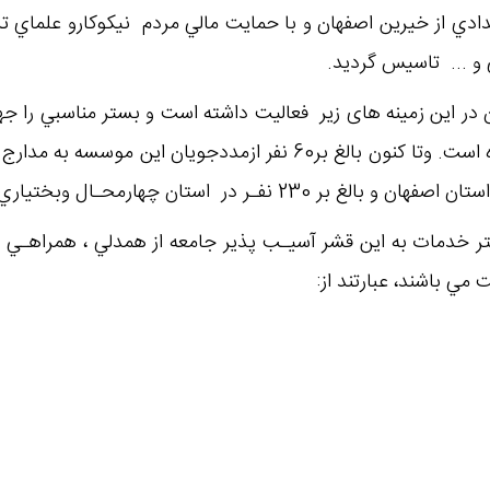
ي از خيرين اصفهان و با حمايت مالي مردم نيكوكارو علماي تر
ي و ... تاسيس گرديد.
در اين زمينه های زیر فعاليت داشته است و بستر مناسبي را جهت
هاي علمي، مذهبي، فرهنگي ورزشي ... فراهـم نموده است. وتا كنون بالغ 
يشتر خدمات به اين قشر آسيـب پذير جامعه از همدلي ، همراهـي 
ي باشند، عبارتند از: