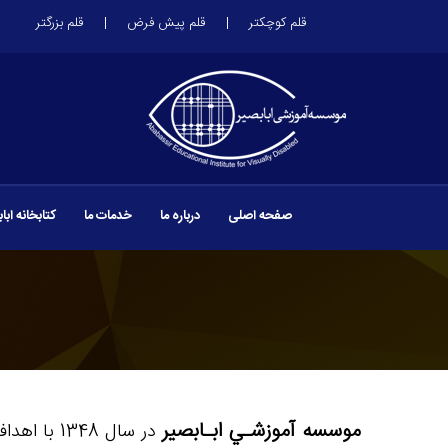
قلم کوچکتر
قلم پیش فرض
قلم بزرگتر
صفحه اصلی
درباره ما
خدمات ما
کتابخانه ابا
موسسه آموزشـي ابـابصير
در سال 48