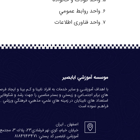
واحد کودک و خانواده
واحد روابط عمومي
واحد فناوری اطلاعات
موسسه آموزشي ابابصير
با اهداف آموزشـي و ساير خدمات به افراد نابينا و كـم بينا و ايجاد فر
هاي برابر اجتمـاعي و زيستي و بستر مناسبي را جهت رشد و شكوفايي
استعداد هاي نابينايان در زمينه هاي علمي، مذهبي، فرهنگي ورزشي ...
فراهـم نموده است
اصفهان , ایران
خيابان خيام، كوي نهر فرشادي23، پلاك 3، مجتم
آموزشي ابابصير كد پستي: 8184943471