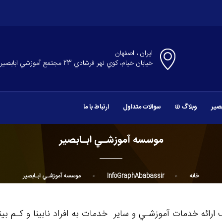
ایران ، اصفهان
خيابان خيام، كوي نهر فرشادي 23 مجتمع آموزشي ابابصير
بصیر
وبلاگ
سوالات متداول
ارتباط با ما
موسسه آموزشـي ابـابصير
خانه
InfoGraphAbabassir
موسسه آموزشـي ابـابصير
13 با اهداف ارائه خدمات آموزشـي و ساير خدمات به افراد نابينا و ك