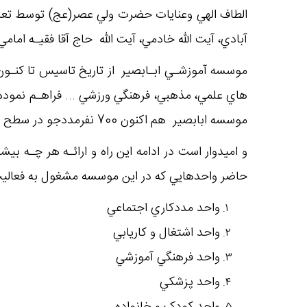
الطاف الهي وعنايات حضرت ولي عصر(عج) توسط تعداد
آبادي، آيت الله خادمي، آيت الله حاج آقا فقيـه امام
موسسه آموزشـي ابـابصير از تاريخ تاسیس تا كنـون 
موسسه ابابصير هم اكنون 700 نفرمددجو در سطح استان اصفهان و بالغ بر 230 نفـر در استان چهارمحـال وبختياري زيـر پوشش خود دارد.
و اميدوار است در ادامه اين راه و ارائـه هر چـه ب
حاضر واحدهايي كه در اين موسسه مشغول به فعاليت م
واحد مددكاري اجتماعي
واحد اشتغال و كاريابي
واحد فرهنگي آموزشي
واحد پزشكي