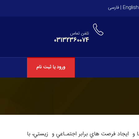
English
|
فارسی
تلفن تماس
03132360074
ورود یا ثبت نام
ـم بينا و ايجاد فرصت هاي برابر اجتمـاعي و زيستي، با