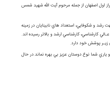
از اول اصفهان از جمله مرحوم آيت الله شهيد شمس
 رشد و شكوفايي، استعداد هاي نابينايان در زمينه
بر60 نفر ازمددجويان اين موسسه به مدارج عـالي كارشناسي، كارشناسي ارشد و بالاتر رسيده اند.
و ياري شما نوع دوستان عزيز بي بهره نماند.در حال