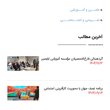
علمـــی و آمـــوزشی
تفـــریحی و اجتـــماعــــی
آخرین مطالب
گردهمائی فارغ‌التحصیلان مؤسسه آموزشی ابابصیر
1404/11/12
برنامه نصف جهان با محوریت کارآفرینی اجتماعی
1404/09/04