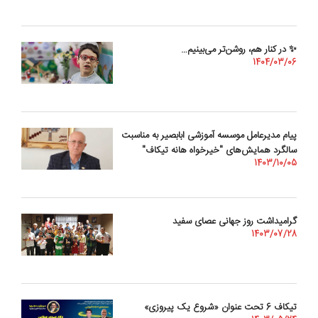
✨ در کنار هم، روشن‌تر می‌بینیم…
1404/03/06
پیام مدیرعامل موسسه آموزشی ابابصیر به مناسبت
سالگرد همایش‌های "خیرخواه هانه تیکاف"
1403/10/05
گرامیداشت روز جهانی عصای سفید
1403/07/28
تیکاف 6 تحت عنوان «شروع یک پیروزی»