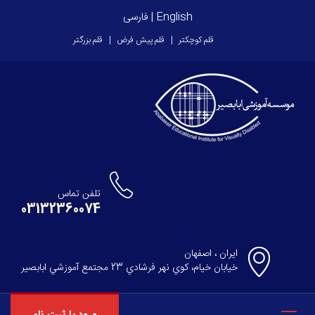
English
|
فارسی
قلم کوچکتر
قلم پیش فرض
قلم بزرگتر
تلفن تماس
03132360074
ایران ، اصفهان
خيابان خيام، كوي نهر فرشادي 23 مجتمع آموزشي ابابصير