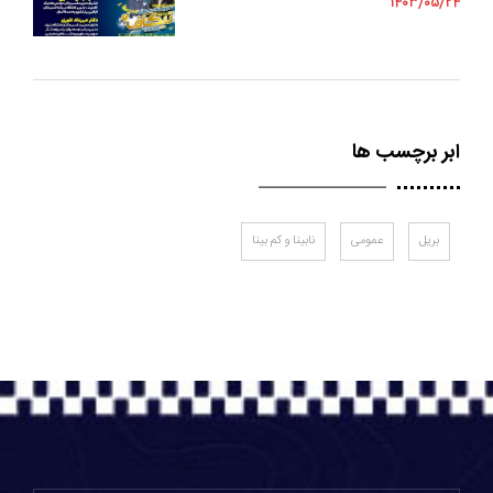
1403/05/24
ابر برچسب ها
بریل
عمومی
نابینا و کم بینا