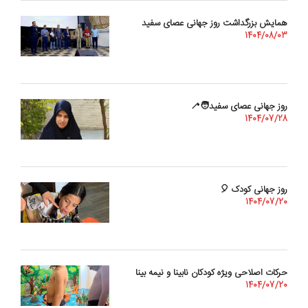
همایش بزرگداشت روز جهانی عصای سفید
1404/08/03
روز جهانی عصای سفید🧑‍🦯
1404/07/28
روز جهانی کودک 🎈
1404/07/20
حرکات اصلاحی ویژه کودکان نابینا و نیمه بینا
1404/07/20