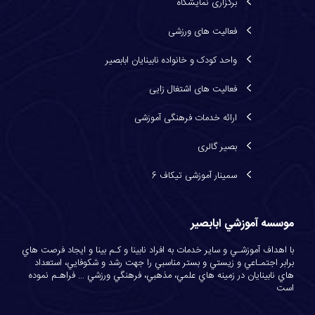
برگزاری نمایشگاه
فعالیت های ورزشی
واحد کودک و خانواده نابینایان ابابصیر
فعاليت های اشتغال زايی
ارائه خدمات فرهنگی آموزشی
بصیر گالری
سمینار آموزشی تیکاف 6
موسسه آموزشي ابابصير
با اهداف آموزشـي و ساير خدمات به افراد نابينا و كـم بينا و ايجاد فرصت هاي
برابر اجتمـاعي و زيستي و بستر مناسبي را جهت رشد و شكوفايي، استعداد
هاي نابينايان در زمينه هاي علمي، مذهبي، فرهنگي ورزشي ... فراهـم نموده
است